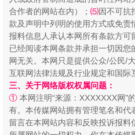
合作者的网站在内）；
⑸
因不可抗
漫山遍野的桃花与雪山、麦地、白藏房
除了
款及声明中列明的使用方式或免责
报料信息人承认本网所有条款方可
已经阅读本网条款并承担一切因您
网无关。本网只是提供公众/公民/
互联网法律法规及行业规定和国际
三、关于网络版权权属问题：
①
本网注明“来源：XXXXXXX网”
招工难、用工荒背后
有。本传媒网站拥有管理笔名和代
留言在本网站内容和反映投诉报料
所属网站的一切权力。你在本传媒