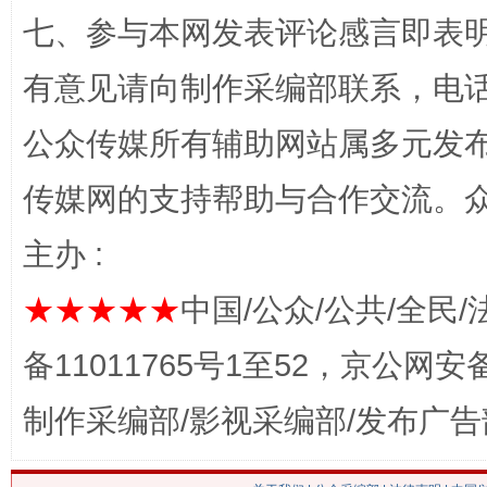
七、参与本网发表评论感言即表明
有意见请向制作采编部联系，电话：0
习近平的博鳌关键词
魏明亮
公众传媒所有辅助网站属多元发
传媒网的支持帮助与合作交流。
主办 :
★★★★★
中国/公众/公共/全民/
备11011765号1至52，京公网安备：
生
“刷贴”乱象丛生
制作采编部/影视采编部/发布广告