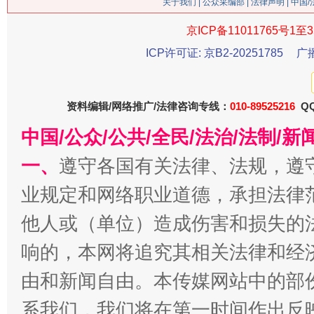
关于我们
|
公众采编部
|
法律声明
| 中国
京ICP备11011765号1至3
ICP许可证: 京B2-20251785
广
资料编辑/网络推广/法律咨询专线：
010-89525216
QQ
揭批美国五大"原罪"
"炒
中国/公众/公共/全民/法治/法制/
一、
遵守各国有关法律、法规，遵
业规定和网络职业道德，承担法律
他人或（单位）造成伤害和损失的
响的，本网将追究其相关法律和经
由和新闻自由。本传媒网站中的部
系我们，我们将在第一时间作出反
解纷+调解+退费，一次搞定