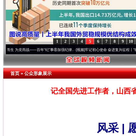
1
2
3
4
5
6
7
8
9
10
党而战——百年“纪”事⑧加强纪律..
·[视频]
牢记初心使命 奋进复兴征程丨“转折之城”激荡
首页
»
公众形象展示
记全国先进工作者，山西
风采 |