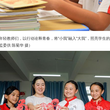
教师们，以行动诠释青春，将“小我”融入“大我”，照亮学生
委供 陈菊华 摄）