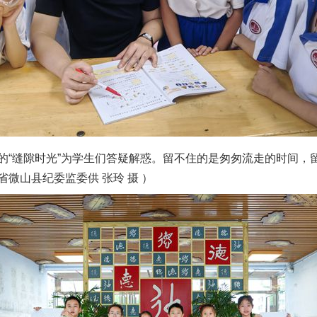
缝隙时光”为学生们答疑解惑。留不住的是匆匆流走的时间，
微山县纪委监委供 张玲 摄 ）
茶叶“炒上天”