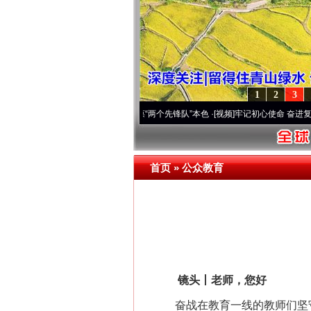
1
2
3
变雪域高原..
·[视频]
永葆“两个先锋队”本色
·[视频]
牢记初心使命 奋进复兴征程丨宝塔山
首页
»
公众教育
镜头丨老师，您好
奋战在教育一线的教师们坚守