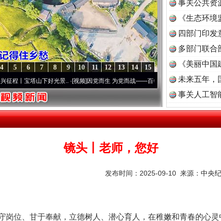
事关公共资
《生态环境
读
四部门印发
多部门联合
《美丽中国
4
5
6
7
8
9
10
11
12
13
14
15
未来五年，
下好光景..
·[视频]
因党而生 为党而战——百年“纪”事⑧加强纪律..
·[视频]
牢记初心使命
事关人工智
镜头丨老师，您好
发布时间：2025-09-10 来源：
中央
岗位、甘于奉献，立德树人、潜心育人，在稚嫩和青春的心灵