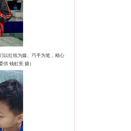
们以红纸为媒、巧手为笔，精心
供 钱虹宪 摄）