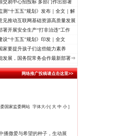
源交易中心招投标 多部门作出部署
监测“十五五”规划》发布｜全文｜解
意见推动互联网基础资源高质量发展
部署开展安全生产“打非治违”工作
建设“十五五”规划》印发｜全文
国家要提升孩子们这些能力素养
 奋进复兴征程丨“转折之城”激荡..
·[视频]
牢记初心使命 奋进复兴征程丨红船起航处 潮起
能发展，国务院常务会作最新部署⇒
网络推广投稿请点击这里>>
纪委国家监委网站
字体大小[
大
中
小
]
中播撒爱与希望的种子，生动展