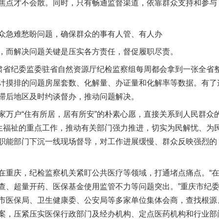
焦点才不会散。同时，只有畅通监督渠道，依靠群众支持和参与
急难愁盼问题，确保群众的事有人管、有人办
而解决问题关键是压实各方责任，督促履职尽责。
省纪委监委驻省自然资源厅纪检监察组每周都会拿到一张全省整
茶叶“炒上天”
计摸排的问题房屋套数、化解量、办证量和化解率等数据。有了
滞后地区及时约谈督办，推动问题解决。
户“住有所居，居有所安”的朴素心愿，直接关系到人民群众
民生福祉的重点工作，推动有关部门强力推进，切实为民解忧、为民
职能部门下沉一线现场督导，对工作进展缓慢、群众反映强烈的
重庆，纪检监察机关紧盯公共医疗等领域，打通堵点痛点。“在
查、超量开药、医保基金使用监管不力等问题突出。”重庆市纪
谢谢有你温暖了四季
市医保局、卫生健康委、公安局等多家单位集体会商，查找根源
案，压紧压实医保行政部门及经办机构、定点医药机构和行业部