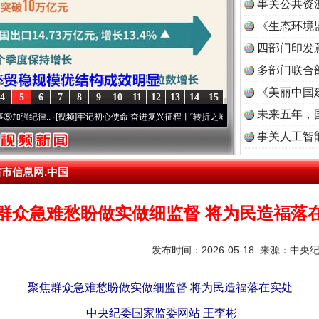
事关公共资
《生态环境
读
四部门印发
多部门联合
《美丽中国
4
5
6
7
8
9
10
11
12
13
14
15
未来五年，
.
·[视频]
牢记初心使命 奋进复兴征程丨“转折之城”激荡..
·[视频]
牢记初心使命 奋进复兴
事关人工智
省市信息网.中国
群众急难愁盼做实做细监督 将为民造福落
发布时间：2026-05-18 来源：
中央
聚焦群众急难愁盼做实做细监督 将为民造福落在实处
中央纪委国家监委网站 王李彬