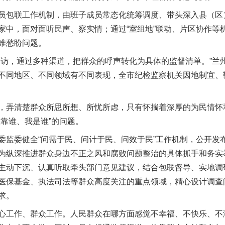
包联工作机制，由班子成员常态化统筹调度、带头深入县（区
家中，面对面听民声、察实情；通过“室组地”联动、片区协作等
难愁盼问题。
，通过多种渠道，把群众的呼声转化为具体的监督清单。”兰
不同地区、不同领域有不同表现，全市纪检监察机关因地制宜、
弄清楚群众所思所想、所忧所虑，只有怀揣着深厚的为民情怀
靠谁、我是谁”的问题。
委健全“问需于民、问计于民、问效于民”工作机制，公开发
为纵深推进群众身边不正之风和腐败问题整治的具体抓手和务实
主动下沉、认真听取牵头部门意见建议，结合包联督导、实地调
医保基金、执法司法等群众高度关注的重点领域，精心设计调查
求。
工作、群众工作。人民群众在哪方面感觉不幸福、不快乐、不