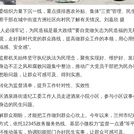
织力量下沉一线，重点摸排惠农补贴、集体“三资”管理、民
察干部在城中街道方洲社区向村民了解有关情况。刘嘉欣 摄
必须牢记，为民造福是最大政绩”“要自觉做矢志为民造福的无
观，走好新时代党的群众路线，提高做群众工作的本领，用心用
福感、安全感”。
察机关始终坚守执纪执法为民理念，聚焦实现好、维护好、发
身边不正之风和腐败问题集中整治，推动广大党员干部把为民办
愁盼问题，让群众可感可及、得到实惠。
化为监督清单，提升工作针对性、实效性
酒泉路街道纪工委工作人员走进酒泉小院小区，参与小区议事
身边的民生问题。
群众期盼，才能把工作做到群众心坎上。今年以来，兰州市纪
式，依托12345政务服务热线、基层小微权力“监督一点通”
环推动落实，协调职能部门办好民生实事，让群众可感可及。