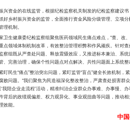
兴资金的在线监管，根据纪检监察机关制发的纪检监察建议书
魏明亮严重违纪违法案透视
抓好乡村振兴资金的监管，全面推行资金风险分级管理、立项分
管理机制。
生健康委纪检监察组聚焦医药领域民生痛点难点，“查、改、
重点领域体制机制改革，有效整治管理积弊和作风顽疾。针对查
监察组既从严查处问题、释放震慑效应，又推进标本兼治、系统
管、完善治理，确保个性问题点对点解决、共性问题面上系统整
民生“痛点”整治突出问题，紧盯监管“盲点”健全长效机制，紧
腐败问题。“我们聚焦为民造福深化整改整治，严肃查处损害群
生物安全法正式实施
展‘我陪企业走流程’活动，精准纠治企业群众办事难、办事慢、办
件背后的政绩观偏差、权力观异化、事业观扭曲等问题，推动相
理效能。
中国