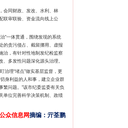
，会同财政、发改、水利、林
千亩耕地变“别墅”
配联审联验、资金流向线上公
治”一体贯通，围绕发现的系统
处的贪污侵占、截留挪用、虚报
施治，有针对性地制发纪检监察
改、多发性问题深化源头治理。
盯治理“堵点”做实基层监督，更
众切身利益的人和事，建立企业群
别拿“量子”当幌子
事繁问题。”该市纪委监委有关负
关单位完善科学决策机制、政绩
公众信息网
摘编
：
亓荃鹏