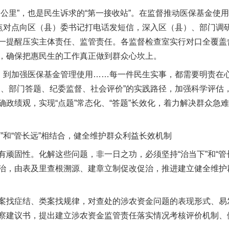
里”，也是民生诉求的“第一接收站”。在监督推动医保基金使
志点对点向区（县）委书记打电话发短信，深入区（县）、部门调
一提醒压实主体责任、监管责任。各监督检查室实行对口全覆盖
，确保把惠民生的工作真正做到群众心坎上。
到加强医保基金管理使用……每一件民生实事，都需要明责在
题、部门答题、纪委监督、社会评价”的实践路径，加强科学评估
确政绩观，实现“点题”常态化、“答题”长效化，着力解决群众急
今年投资意愿榜揭晓
和“管长远”相结合，健全维护群众利益长效机制
固性。化解这些问题，非一日之功，必须坚持“治当下”和“管
治，由表及里查根溯源、建章立制促改促治，推进建立健全维护
找症结、类案找规律，对查处的涉农资金问题的表现形式、易
察建议书，提出建立涉农资金监管责任落实情况考核评价机制、