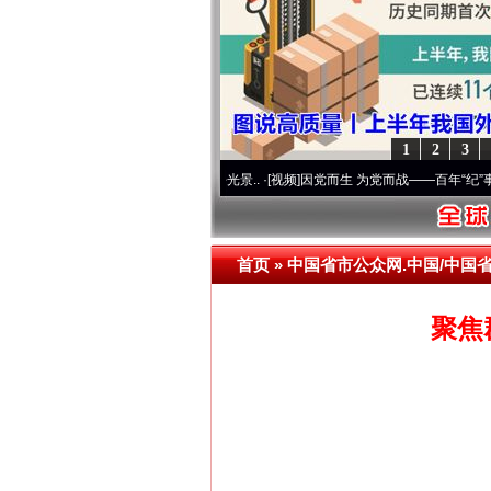
1
2
3
 奋进复兴征程丨宝塔山下好光景..
·[视频]
因党而生 为党而战——百年“纪”事⑧加强纪律.
首页
»
中国省市公众网.中国/中国
聚焦