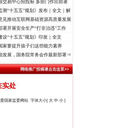
源交易中心招投标 多部门作出部署
监测“十五五”规划》发布｜全文｜解
意见推动互联网基础资源高质量发展
部署开展安全生产“打非治违”工作
建设“十五五”规划》印发｜全文
国家要提升孩子们这些能力素养
征程丨红船起航处 潮起..
·[视频]
一首歌的时间，读懂乐至的“诗与远方”
·[视频]
从《水
能发展，国务院常务会作最新部署⇒
网络推广投稿请点击这里>>
在实处
纪委国家监委网站
字体大小[
大
中
小
]