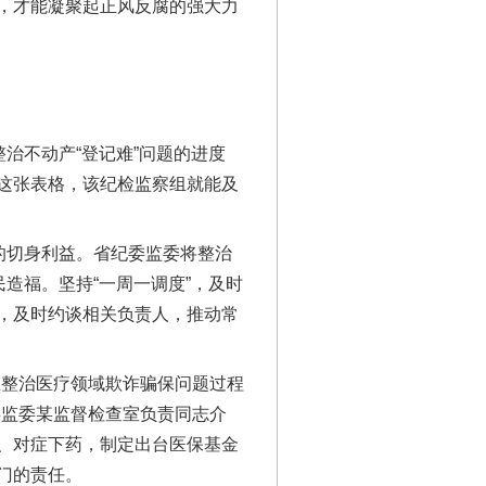
，才能凝聚起正风反腐的强大力
“神药”背后的真相
治不动产“登记难”问题的进度
这张表格，该纪检监察组就能及
的切身利益。省纪委监委将整治
造福。坚持“一周一调度”，及时
，及时约谈相关负责人，推动常
整治医疗领域欺诈骗保问题过程
委监委某监督检查室负责同志介
法官巧妙执行解纠纷
、对症下药，制定出台医保基金
门的责任。