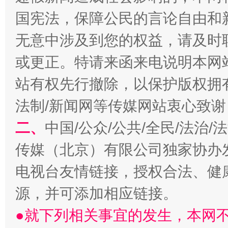
国宪法，保障公民的言论自由和
生
“刷贴”乱象丛生
无意中涉及到您的权益，请及时
或更正。特请来函来电说明本网
站有权先行撤除，以保护版权拥有者
法制/新闻网等传媒网站衷心致谢
二、
中国/公众/公共/全民/法治
传媒（北京）有限公司独家协办
揭批美国五大"原罪"
"炒
电视台友情链接，授权合法、健
源，并可添加相应链接。
●就下列相关事宜的发生，本网