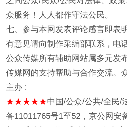
之间公众/民众/公民对法律、政
众服务！人人都作守法公民。
七、参与本网发表评论感言即表明
有意见请向制作采编部联系，电话：0
这是一记警钟！
谢
公众传媒所有辅助网站属多元发
传媒网的支持帮助与合作交流。
主办 :
★★★★★
中国/公众/公共/全民/
备11011765号1至52，京公网安备：
今
在谋一域中谋全局