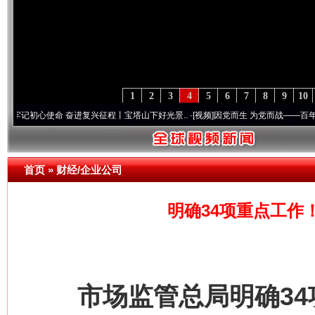
1
2
3
4
5
6
7
8
9
10
奋进复兴征程丨宝塔山下好光景..
·[视频]
因党而生 为党而战——百年“纪”事⑧加强纪律..
首页
»
财经/企业公司
明确34项重点工作
市场监管总局明确34