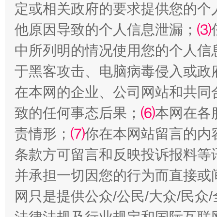
定或相关政府的要求提供您的个
他原因导致的个人信息泄漏；
⑶
中所列明的情况使用您的个人信
于黑客攻击、电脑病毒侵入或政
解纷+调解+退费，一次搞定
在本网的企业、公司网站和共同
致的任何事态后果；
⑹
本网在各
责情形；
⑺
你在本网站留言的内
条款方可留言和反映投诉报料等
并承担一切因您的行为而直接或
网只是提供公众/公民/大众/民
站台名比不上好声名