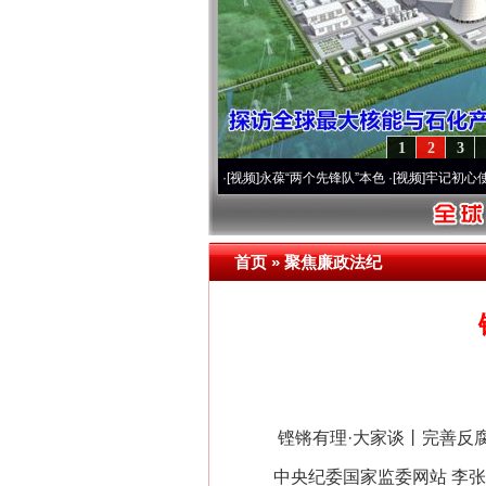
1
2
3
0周年 深刻改变雪域高原..
·[视频]
永葆“两个先锋队”本色
·[视频]
牢记初心使命 奋进复兴
首页
»
聚焦廉政法纪
铿锵有理·大家谈丨完善反腐
中央纪委国家监委网站 李张