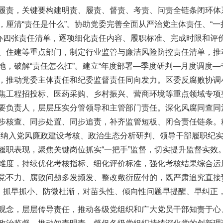
责，关键要构建明责、履责、督责、考责、问责全链条闭环体
，厘清“责任是什么”。协助党委完善全面从严治党主体责任、“一
督办四张责任清单，逐项细化责任内容、履职标准、完成时限和评
、住建等重点部门，制定行业监管与廉洁风险防控责任清单，推
地，破解“责任怎么扛”。建立“年度部署—季度研判—月度调度—
，推动党委主体责任和纪委监督责任同向发力。区委反腐败协调
焦工程招投标、医药采购、乡村振兴、营商环境等重点领域专项
要负责人，层层压实分管领导和主管部门责任。深化风腐同查同
步核查、同步处置、同步追责，补齐监管短板、闭合责任链条。
面纳入党风廉政建设考核、政治生态分析研判、领导干部履职纪
履职表现，聚焦关键岗位抓实“一把手”监督，切实提升监督实效
维度，持续优化考核指标、细化评价标准，强化考核结果综合运
党不力、腐败问题多发频发、整改敷衍应付的，既严肃追究直接
”，抓早抓小、防微杜渐，对苗头性、倾向性问题早提醒、早纠正
念，层层传导责任，推动各级党组织和广大党员干部知责于心