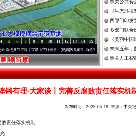
事关公共资
《生态环境
读
四部门印发
多部门联合
《美丽中国
4
5
6
7
8
9
10
11
12
13
14
15
未来五年，
征程丨宝塔山下好光景..
·[视频]
因党而生 为党而战——百年“纪”事⑧加强纪律..
·[视频]
事关人工智
铿锵有理·大家谈丨完善反腐败责任落实机
发布时间：2026-05-19 来源：
中央
败责任落实机制
光