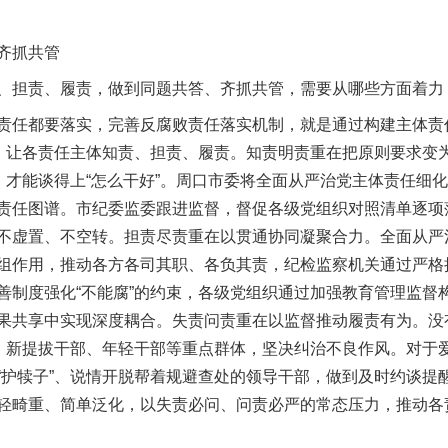
齐抓共管
担责、履责，做到同题共答、齐抓共管，需要从哪些方面着力
任都要落实，完善反腐败责任落实机制，就是通过构建主体责
条，让各责任主体知责、担责、履责。知责明责重在把原则要求变
”，才能谈得上“怎么干好”。周口市委将全面从严治党主体责任细
责任图谱。市纪委监委跟进监督，督促各级党组织对照清单逐项落
不虚置、不空转。担责尽责重在以贯通协同凝聚合力。全面从严
组作用，推动各方各司其职、各负其责，纪检监察机关通过严格执
善制度强化“不能腐”的约束，各级党组织通过加强教育管理监督构
果共享中实现深度耦合。失责问责重在以监督推动履责有为。没
”、新提拔干部、年轻干部等重点群体，坚决纠治不良作风。对于
“护犊子”、说情开脱帮着规避查处的领导干部，做到及时约谈提
轻畸重、简单泛化，以失责必问、问责必严的常态压力，推动各