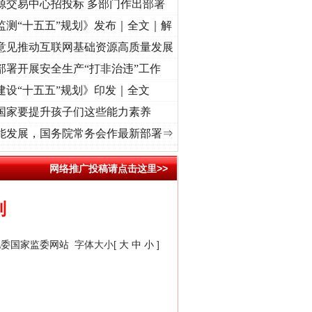
源交易中心招投标 多部门作出部署
监测“十五五”规划》发布｜全文｜解
意见推动互联网基础资源高质量发展
部署开展安全生产“打非治违”工作
建设“十五五”规划》印发｜全文
国家要提升孩子们这些能力素养
牢记初心使命 奋进复兴征程丨“转折之城”激荡..
·[视频]
牢记初心使命 奋进复兴征程丨红
能发展，国务院常务会作最新部署⇒
网络推广投稿请点击这里>>
制
纪委国家监委网站
字体大小[
大
中
小
]