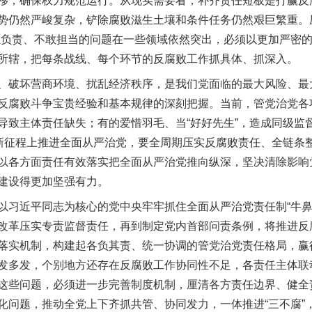
移，确保权力规范运行。从现实需要看，补齐责任短板是打赢反
势仍然严峻复杂，铲除腐败滋生土壤和条件任务仍然艰巨繁重。
愿负责、不敢担当的问题在一些领域依然突出，必须以更加严密
所辖，把每条战线、每个环节的反腐败工作抓具体、抓深入。
破坏营商环境、扰乱经济秩序，是我们党面临的最大风险、最
反腐败斗争宝贵经验和基本规律的深刻把握。当前，管党治党各
导致主体责任缺失；有的爱惜羽毛、当“好好先生”，造成同级监
。新征程上推进全面从严治党，要全周期压实反腐败责任、全链条
以各方面责任有效落实把全面从严治党推向纵深，坚决清除影响
建设得更加坚强有力。
近平同志为核心的党中央牢牢抓住全面从严治党责任制“牛鼻
改革压实专责监督责任，再到制定党内首部问责条例，将推进反
落实机制，构建起各负其责、统一协调的管党治党责任格局，赢得
发多发，个别地方还存在反腐败工作协同性不足，各责任主体联
这些问题，必须进一步完善制度机制，厘清各方责任边界、健全
化问题，推动全党上下齐抓共管、协同发力，一体推进“三不腐”