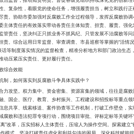
政治监督，推动知责明责。督促各级党组织持续深化党的创新理
性、复杂性，着眼党的使命任务，增强履责担当，树立和践行正
尽责。协助市委加强对反腐败工作全过程领导，发挥反腐败协调
委主体责任的有效落实带动各责任主体知责、担责、履责。强化对
监管责任，坚决纠正只抓业务不抓风纪、只管发展不治腐败等问
担责。综合运用日常监督、审查调查、市县巡察等掌握的“活情况
督谈话等制度落实情况的监督检查，精准分析地方和部门政治生态
推动压紧压实责任、更好履行责任。
败综合效能
制，如何落实到反腐败斗争具体实践中？
力攻坚。权力集中、资金密集、资源富集的领域，往往是腐败
融、国企、医疗、教育、乡村振兴、工程建设和招投标等重点领
信息共享、线索移送、案件协查等工作机制，打破工作壁垒，实
域腐败和违法犯罪专项行动，围绕项目审批、评标定标等关键环
分离”改革，压实招标人主体责任，压缩人为操作空间。探索建立
协作模式，坚决打破责任虚化和利益勾连的困局。深化科技赋能