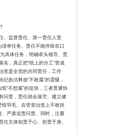
？
任、监督责任、第一责任人责
为清单任务。责任不能停留在口
化为具体任务，明确牵头领导、责
实，真正把“纸上的分工”变成
治党是全党的共同责任，工作
纪执法释放“不敢腐”的震慑，
筑“不想腐”的堤坝，三者贯通协
有问责，责任就会落空。建立健
爱惜羽毛、在管党治党上不敢担
醒、严肃追责问责。同时，注重
责任主体知责于心、担责于身、