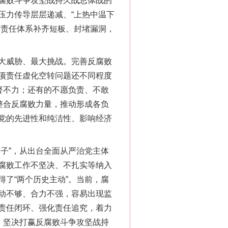
腐败斗争攻坚战持久战总体战的
压力传导层层递减、“上热中温下
的责任体系补齐短板、封堵漏洞，
大威胁、最大挑战。完善反腐败
项责任虚化空转问题还不同程度
督不力；还有的不愿负责、不敢
整合反腐败力量，推动形成各负
党的先进性和纯洁性、影响经济
子”，从出台全面从严治党主体
腐败工作不坚决、不扎实等纳入
了“两个历史主动”。当前，腐
动不够、合力不强，容易出现监
责任闭环、强化责任追究，着力
，坚决打赢反腐败斗争攻坚战持