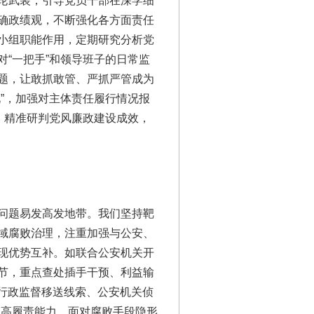
论武装，引导党员干部在深学细
确政绩观，不断强化各方面责任
小组职能作用，定期研究分析党
“一把手”和领导班子的日常监
题，让敢抓敢管、严抓严管成为
”，加强对主体责任履行情况报
，精准研判党风廉政建设成效，
问题易发高发地带。我们坚持靶
域腐败治理，注重加强与公安、
现优势互补。如联合公安机关开
节，重点查处插手干预、利益输
“行政监督移送线索、公安机关侦
提高履责能力。面对腐败手段隐形