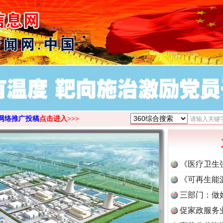
>
网络推广投稿
点击进入>>>
《医疗卫生
《可再生能
三部门：做
促家政服务