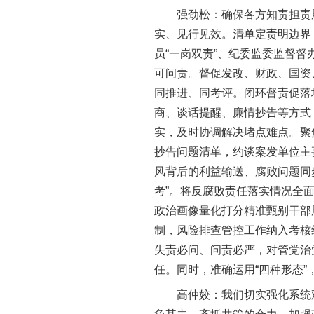
强劲松：确保各方知责担责履
实、见行见效。清单定责明边界
员“一岗双责”、纪委监委监督
可问责。督促发改、财政、国资
同推进、同考评。闭环督责促落
商、谈话提醒、廉情抄告等方式
实，及时协调解决堵点难点。聚
抄告问题清单，约谈案发单位主
风背后的利益输送、腐败问题同
考”。将反腐败责任落实情况全
政治画像量化打分精准甄别干部
制，风险排查管控工作纳入考核
失责必问、问责必严，对管党治
任。同时，准确运用“四种形态
高仲姣：我们切实强化系统观