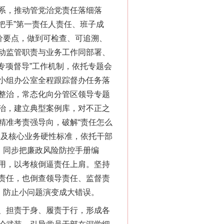
系，推动管党治党责任落细落
把手”第一责任人责任、班子成
价要点，做到可检查、可追溯、
动监管职责与业务工作同部署、
专项督导”工作机制，依托专题会
小组办公室全程跟踪督办任务落
整治，常态化向分管区领导专题
治，建立典型案例库，对不正之
精准考责强导向，破解“责任怎么
实及核心业务硬性标准，依托干部
。同步把廉政风险防控手册编
用，以考核倒逼责任上肩。坚持
责任，也倒查领导责任、监督责
，防止小问题演变成大错误。
、担责于身、履责于行，形成各