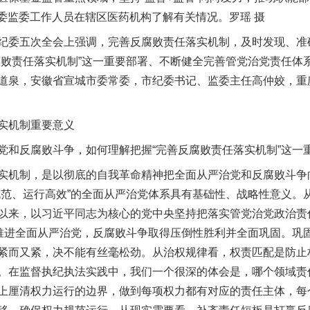
纪委监委工作人员在辖区医药机构了解有关情况。罗瑶 摄
委五次全会上强调，完善反腐败责任落实机制，及时发现、准
腐败责任落实机制”这一重要部署、不断健全完善管党治党责任体
道泉，安徽省宣城市委常委，市纪委书记、监委主任高仲姣，重
实机制重要意义
反腐败斗争，如何理解把握“完善反腐败责任落实机制”这一
机制，是以彻底的自我革命精神把全面从严治党和反腐败斗争
规范、运行高效”的全面从严治党体系具有基础性、战略性意义。
以来，以习近平同志为核心的党中央坚持把落实管党治党政治责
深推进全面从严治党，反腐败斗争取得压倒性胜利并全面巩固。巩
紧而又紧，决不能有丝毫松劲。从治权规律看，权责匹配是防止
。在监督执纪执法实践中，我们一个很深的体会是，哪个领域责
上厘清权力运行的边界，做到每项权力都有对应的责任主体，每