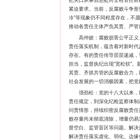
把关口从事后惩处向全程管控前
紧迫要求。当前，反腐败斗争形
冷”等现象仍不同程度存在，不
推动各责任主体严负其责、严管
高仲姣：腐败损害公平正义、
责任落实机制，蕴含着对新时代
存在。有的责任传导层层递减，
担当，监督执纪出现“宽松软”
其责、齐抓共管的反腐败合力，
社会发展的一切消极因素，把党
强劲松：党的十八大以来，以习
责任规定，到深化纪检监察体制
问责情形，持续织密反腐败责任
败存量尚未彻底清除，增量仍易
督空白、监管盲区等问题。解决
解决责任落实虚化、弱化、边缘