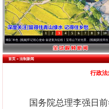
1
2
3
4
5
6
7
8
9
10
本色
·[视频]
牢记初心使命 奋进复兴征程丨宝塔山下好光景..
·[视频]
因党而生 为党而战—
首页
»
法制新闻
行政法
国务院总理李强日前签