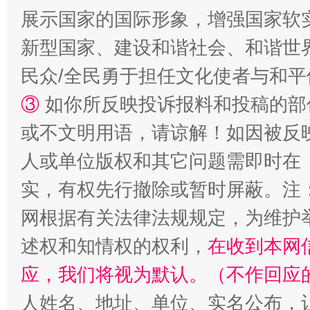
展示国家的国际形象，增强国家软
新型国家、建设和谐社会、和谐世界
民众/全民勇于担任文化使者与和
③
如你所反映投诉报料和投稿的部
漫山遍野的桃花与雪山、麦地、白藏房
除了
或不文明用语，请谅解！如因被反
人或单位版权和其它问题需即时在
实，有权先行撤除或暂时屏蔽。注
网根据有关法律法规规定，为维护
述权和知情权的权利，
在收到本网
应，我们将视为默认。（不作回应
人姓名、地址、单位、实名公布，让
招工难、用工荒背后