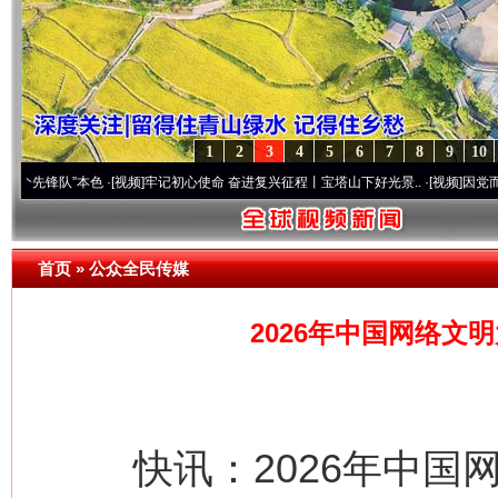
1
2
3
4
5
6
7
8
9
10
队”本色
·[视频]
牢记初心使命 奋进复兴征程丨宝塔山下好光景..
·[视频]
因党而生 为党而战
首页
»
公众全民传媒
2026年中国网络文
快讯：2026年中国网