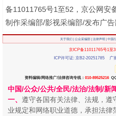
备11011765号1至52，京公网安备：
制作采编部/影视采编部/发布广告
这是一记警钟！
谢
关于我们
|
公众采编部
|
法律声明
| 中国
京ICP备11011765号1至3
ICP许可证: 京B2-20251785
广
资料编辑/网络推广/法律咨询专线：
010-89525216
QQ
中国/公众/公共/全民/法治/法制/
今
在谋一域中谋全局
一、
遵守各国有关法律、法规，遵
业规定和网络职业道德，承担法律