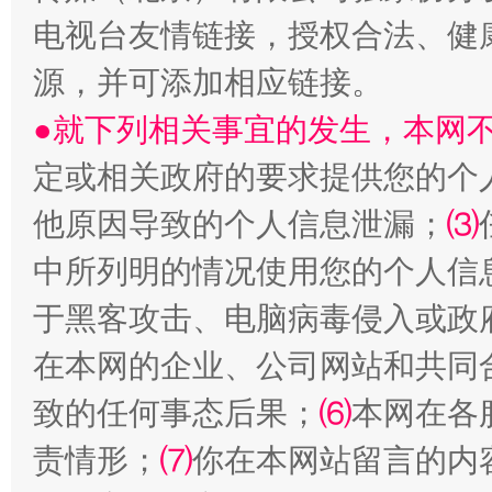
电视台友情链接，授权合法、健
源，并可添加相应链接。
生
“刷贴”乱象丛生
●就下列相关事宜的发生，本网
定或相关政府的要求提供您的个
他原因导致的个人信息泄漏；
⑶
中所列明的情况使用您的个人信
于黑客攻击、电脑病毒侵入或政
在本网的企业、公司网站和共同
揭批美国五大"原罪"
"炒
致的任何事态后果；
⑹
本网在各
责情形；
⑺
你在本网站留言的内