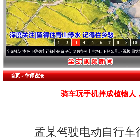
1
2
3
4
5
6
7
8
9
10
队”本色
·[视频]
牢记初心使命 奋进复兴征程丨宝塔山下好光景..
·[视频]
因党而生 为党而
首页
»
律师说法
骑车玩手机摔成植物人，
孟某驾驶电动自行车行