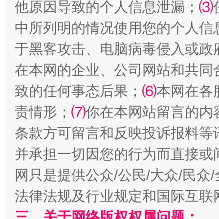
他原因导致的个人信息泄漏；
⑶
中所列明的情况使用您的个人信
于黑客攻击、电脑病毒侵入或政
在本网的企业、公司网站和共同
解纷+调解+退费，一次搞定
致的任何事态后果；
⑹
本网在各
责情形；
⑺
你在本网站留言的内
条款方可留言和反映投诉报料等
并承担一切因您的行为而直接或
网只是提供公众/公民/大众/民
法律法规及行业规定和国际互联
站台名比不上好声名
三、关于网络版权权属问题：