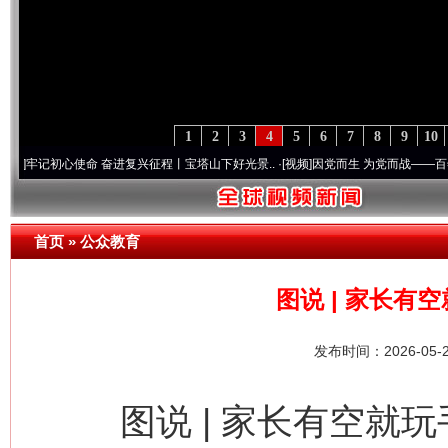
1
2
3
4
5
6
7
8
9
10
命 奋进复兴征程丨宝塔山下好光景..
·[视频]
因党而生 为党而战——百年“纪”事⑧加强纪
首页
»
公众教育
图说 | 家长有
发布时间：2026-05-
图说 | 家长有空就玩