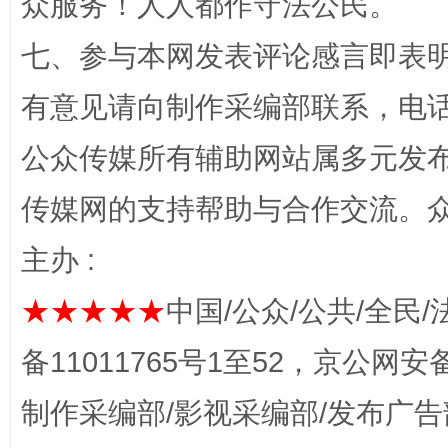
众服务！人人都作守法公民。
七、参与本网发表评论感言即表明
有意见请向制作采编部联系，电话：0
公众传媒所有辅助网站属多元发
这是一记警钟！
谢
传媒网的支持帮助与合作交流。
主办 :
★★★★★
中国/公众/公共/全民/
备11011765号1至52，京公网安备：
制作采编部/影视采编部/发布广告
今
在谋一域中谋全局