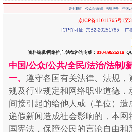
关于我们
|
公众采编部
|
法律声明
| 中国
京ICP备11011765号1至3
ICP许可证: 京B2-20251785
广
资料编辑/网络推广/法律咨询专线：
010-89525216
QQ
中国/公众/公共/全民/法治/法
习近平的博鳌关键词
魏明亮
一、
遵守各国有关法律、法规，
规及行业规定和网络职业道德，
间接引起的给他人或（单位）造
递假新闻造成社会影响的，本网
国宪法，保障公民的言论自由和