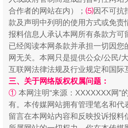
合作者的网站在内）；
⑸
因不可抗
款及声明中列明的使用方式或免责
揭批美国五大"原罪"
"炒
报料信息人承认本网所有条款方可
已经阅读本网条款并承担一切因您
网无关。本网只是提供公众/公民/
互联网法律法规及行业规定和国际
三、关于网络版权权属问题：
①
本网注明“来源：XXXXXXX网”
有。本传媒网站拥有管理笔名和代
解纷+调解+退费，一次搞定
留言在本网站内容和反映投诉报料
所属网站的一切权力。你在本传媒