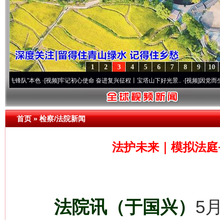
1
2
3
4
5
6
7
8
9
10
”本色
·[视频]
牢记初心使命 奋进复兴征程丨宝塔山下好光景..
·[视频]
因党而生 为党而战
首页
»
检察/法院新闻
法护未来｜模拟法庭
法院讯（于国兴）
5