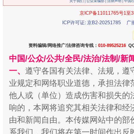
关于我们
|
公众采编部
|
法律声明
| 中国
京ICP备11011765号1至3
ICP许可证: 京B2-20251785
广
资料编辑/网络推广/法律咨询专线：
010-89525216
QQ
中国/公众/公共/全民/法治/法制/
今
在谋一域中谋全局
一、
遵守各国有关法律、法规，遵
业规定和网络职业道德，承担法律
他人或（单位）造成伤害和损失的
响的，本网将追究其相关法律和经
由和新闻自由。本传媒网站中的部
系我们，我们将在第一时间作出反