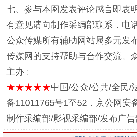
七、参与本网发表评论感言即表明
有意见请向制作采编部联系，电话：0
网上购药对药下症？
公众传媒所有辅助网站属多元发
传媒网的支持帮助与合作交流。
主办 :
★★★★★
中国/公众/公共/全民/
备11011765号1至52，京公网安备：
这是一记警钟！
谢
制作采编部/影视采编部/发布广告