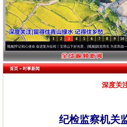
1
2
3
4
5
6
7
8
9
10
记初心使命 奋进复兴征程丨宝塔山下好光景..
·[视频]
因党而生 为党而战——百年“纪”事
首页
»
时事新闻
深度关
纪检监察机关