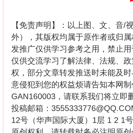
【免责声明】：以上图、文、音/
外），其版权均属于原作者或归属
发推广仅供学习参考之用，禁止用
生
“刷贴”乱象丛生
仅供交流学习了解法律、法规、政
权，部分文章转发推送时未能及时
意侵犯到您的权益烦请告知本网制作采编
GAN160003，请联系我们将立即删
投稿邮箱：3555333776@QQ
12号（华声国际大厦）1层 1 2
揭批美国五大"原罪"
"炒
原创权利，请转载时务必注明原创作