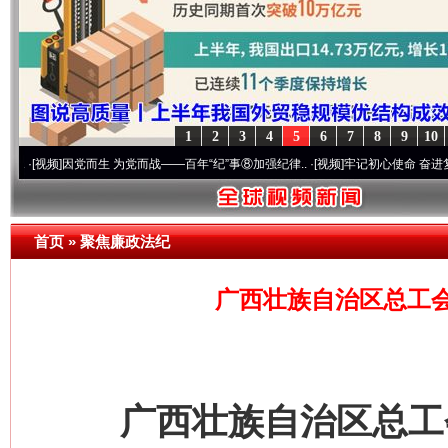
网上购药对药下症？
1
2
3
4
5
6
7
8
9
10
]
因党而生 为党而战——百年“纪”事⑧加强纪律..
·[视频]
牢记初心使命 奋进复兴征程丨“
首页
»
聚焦廉政法纪
这是一记警钟！
谢
广西壮族自治区总工
广西壮族自治区总工会