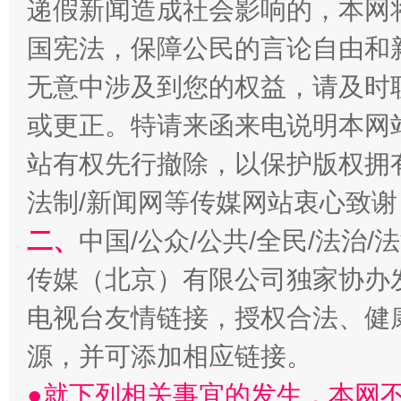
递假新闻造成社会影响的，本网
国宪法，保障公民的言论自由和
无意中涉及到您的权益，请及时
或更正。特请来函来电说明本网
站有权先行撤除，以保护版权拥有者
法制/新闻网等传媒网站衷心致谢
解纷+调解+退费，一次搞定
二、
中国/公众/公共/全民/法治
传媒（北京）有限公司独家协办
电视台友情链接，授权合法、健
源，并可添加相应链接。
●就下列相关事宜的发生，本网