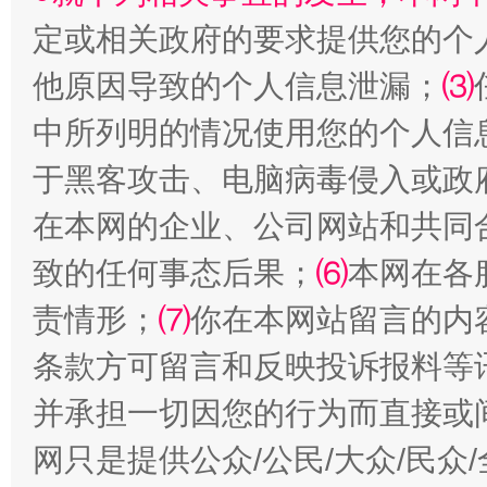
定或相关政府的要求提供您的个
站台名比不上好声名
他原因导致的个人信息泄漏；
⑶
中所列明的情况使用您的个人信
于黑客攻击、电脑病毒侵入或政
在本网的企业、公司网站和共同
致的任何事态后果；
⑹
本网在各
责情形；
⑺
你在本网站留言的内
漫山遍野的桃花与雪山、麦地、白藏房
除了
条款方可留言和反映投诉报料等
并承担一切因您的行为而直接或
网只是提供公众/公民/大众/民