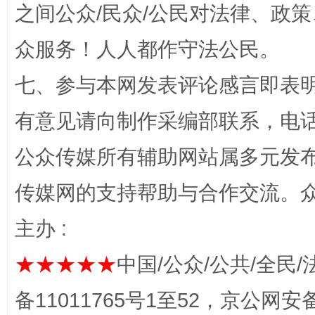
之间公众/民众/公民对法律、政
今
众服务！人人都作守法公民。
在谋一域中谋全局
七、参与本网发表评论感言即表明
有意见请向制作采编部联系，电话：0
公众传媒所有辅助网站属多元发
传媒网的支持帮助与合作交流。
习近平的博鳌关键词
主办 :
魏明亮
★★★★★
中国/公众/公共/全民/
备11011765号1至52，京公网安备：