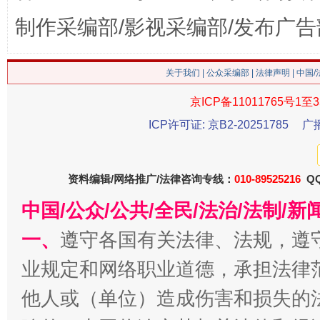
制作采编部/影视采编部/发布广告
关于我们
|
公众采编部
|
法律声明
| 中国
京ICP备11011765号1至3
ICP许可证: 京B2-20251785
广
资料编辑/网络推广/法律咨询专线：
010-89525216
QQ
今
在谋一域中谋全局
中国/公众/公共/全民/法治/法制/
一、
遵守各国有关法律、法规，遵
业规定和网络职业道德，承担法律
他人或（单位）造成伤害和损失的