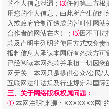
的个人信息泄漏；
⑶
任何第三方根
用您的个人信息，由此所产生的纠
入或政府管制而造成的暂时性网站
合作者的网站在内）；
⑸
因不可抗
揭批美国五大"原罪"
"炒
款及声明中列明的使用方式或免责
报料信息人承认本网所有条款方可
已经阅读本网条款并承担一切因您
网无关。本网只是提供公众/公民/
互联网法律法规及行业规定和国际
三、关于网络版权权属问题：
①
本网注明“来源：XXXXXXX网”
解纷+调解+退费，一次搞定