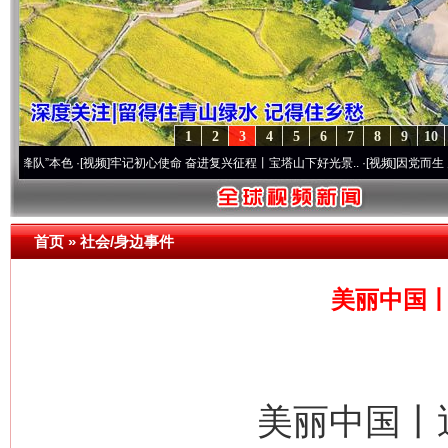
1
2
3
4
5
6
7
8
9
10
本色
·[视频]
牢记初心使命 奋进复兴征程丨宝塔山下好光景..
·[视频]
因党而生 为党而战——
首页
»
社会/身边事件
美丽中国丨
美丽中国丨