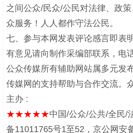
之间公众/民众/公民对法律、政
众服务！人人都作守法公民。
七、参与本网发表评论感言即表明
有意见请向制作采编部联系，电话：0
网上购药对药下症？
公众传媒所有辅助网站属多元发
传媒网的支持帮助与合作交流。
主办 :
★★★★★
中国/公众/公共/全民/
备11011765号1至52，京公网安备：
这是一记警钟！
谢