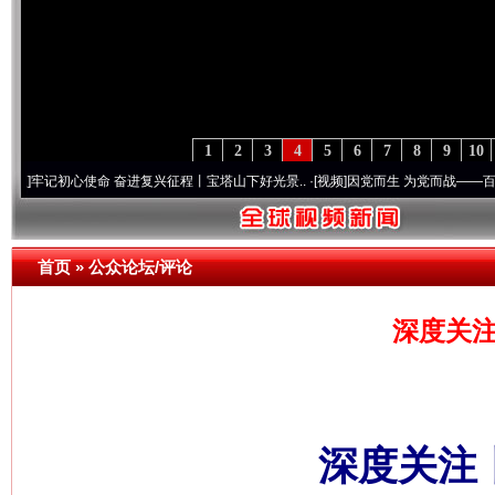
1
2
3
4
5
6
7
8
9
10
心使命 奋进复兴征程丨宝塔山下好光景..
·[视频]
因党而生 为党而战——百年“纪”事⑧加
首页
»
公众论坛/评论
深度关注
深度关注