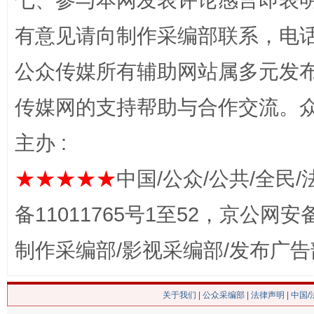
七、参与本网发表评论感言即表明
有意见请向制作采编部联系，电话：0
网上购药对药下症？
公众传媒所有辅助网站属多元发
传媒网的支持帮助与合作交流。
主办 :
★★★★★
中国/公众/公共/全民/
备11011765号1至52，京公网安备：
这是一记警钟！
谢
制作采编部/影视采编部/发布广告
关于我们
|
公众采编部
|
法律声明
| 中国