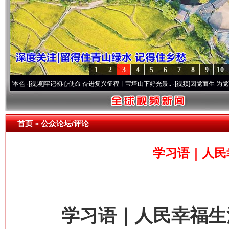
1
2
3
4
5
6
7
8
9
10
[视频]
牢记初心使命 奋进复兴征程丨宝塔山下好光景..
·[视频]
因党而生 为党而战——百年
首页
»
公众论坛/评论
学习语｜人民
学习语｜人民幸福生