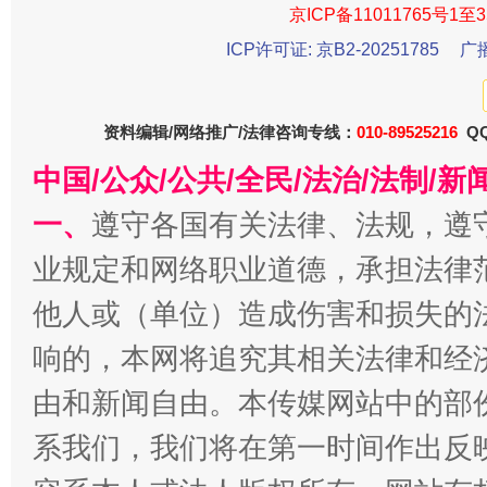
京ICP备11011765号1至3
ICP许可证: 京B2-20251785
广
资料编辑/网络推广/法律咨询专线：
010-89525216
QQ
今
在谋一域中谋全局
中国/公众/公共/全民/法治/法制/
一、
遵守各国有关法律、法规，遵
业规定和网络职业道德，承担法律
他人或（单位）造成伤害和损失的
响的，本网将追究其相关法律和经
由和新闻自由。本传媒网站中的部
习近平的博鳌关键词
系我们，我们将在第一时间作出反
魏明亮