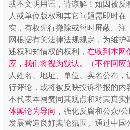
或不文明用语，请谅解！如因被反
人或单位版权和其它问题需即时在
实，有权先行撤除或暂时屏蔽。注
网根据有关法律法规规定，为维护
述权和知情权的权利，
在收到本网
招工难、用工荒背后
应，我们将视为默认。（不作回应
人姓名、地址、单位、实名公布，让
行评论，或将被反映投诉举报的内
不代表本网赞同其观点和对其真实
体舆论为导向
，强化反腐和公众/公
发展营造良好舆论氛围。通过中国公