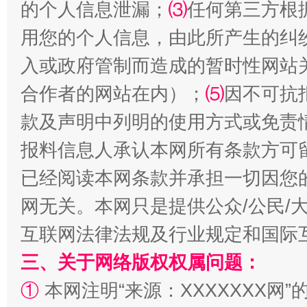
的个人信息泄漏；
⑶
任何第三方根
用您的个人信息，由此所产生的纠
入或政府管制而造成的暂时性网站
合作者的网站在内）；
⑸
因不可抗
款及声明中列明的使用方式或免责
报料信息人承认本网所有条款方可
漫山遍野的桃花与雪山、麦地、白藏房
除了
已经阅读本网条款并承担一切因您
网无关。本网只是提供公众/公民/
互联网法律法规及行业规定和国际
三、关于网络版权权属问题：
①
本网注明“来源：XXXXXXX网”