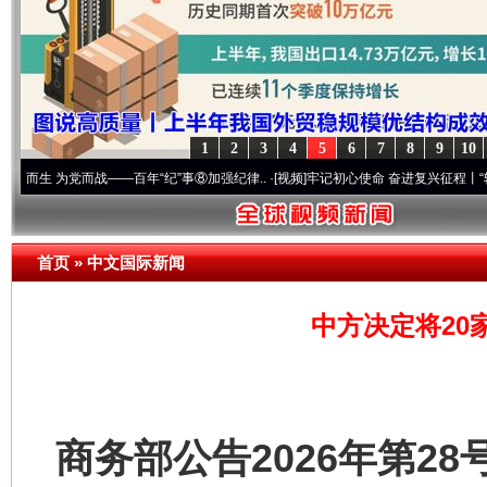
1
2
3
4
5
6
7
8
9
10
为党而战——百年“纪”事⑧加强纪律..
·[视频]
牢记初心使命 奋进复兴征程丨“转折之城”激荡
首页
»
中文国际新闻
中方决定将20
商务部公告2026年第28