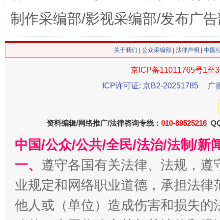
制作采编部/影视采编部/发布广告
生
“刷贴”乱象丛生
关于我们
|
公众采编部
|
法律声明
| 中国
京ICP备11011765号1至3
ICP许可证: 京B2-20251785
广
资料编辑/网络推广/法律咨询专线：
010-89525216
QQ
中国/公众/公共/全民/法治/法制/
揭批美国五大"原罪"
"炒
一、
遵守各国有关法律、法规，遵
业规定和网络职业道德，承担法律
他人或（单位）造成伤害和损失的