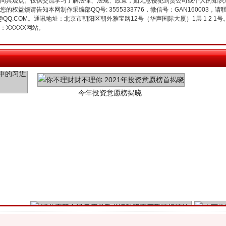
同其观点。仅供交流学习了解法律、法规、政策，如无意侵犯到贵公司或个人的知识
权益烦请告知本网制作采编部QQ号: 3555333776，微信号：GAN160003，请
3776@QQ.COM。通讯地址：北京市朝阳区朝外雅宝路12号（华声国际大厦）1层 1 
XXXXX网站。
今年投资意愿榜揭晓
魏明亮严重违纪违法案透视