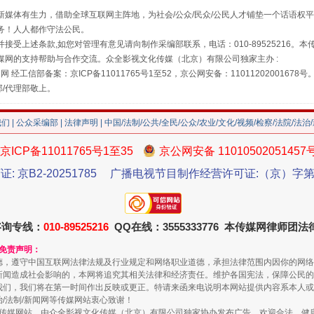
媒体有生力，借助全球互联网主阵地，为社会/公众/民众/公民人才铺垫一个话语权平
务！人人都作守法公民。
接受上述条款,如您对管理有意见请向制作采编部联系，电话：010-89525216。
媒网的支持帮助与合作交流。众全影视文化传媒（北京）有限公司独家主办 :
网 经工信部备案：京ICP备11011765号1至52，京公网安备：11011202001678号
部/代理部敬上。
我们
|
公众采编部
|
法律声明
| 中国/法制/公共/全民/公众/农业/文化/视频/检察/法院/法治
京ICP备11011765号1至35
京公网安备 11010502051457
证: 京B2-20251785
广播电视节目制作经营许可证:（京）字第3
珠宝鉴定乱象
咨询专线：
010-89525216
QQ在线：3555333776 本传媒网律师团
和免责声明：
德，遵守中国互联网法律法规及行业规定和网络职业道德，承担法律范围内因你的网络
新闻造成社会影响的，本网将追究其相关法律和经济责任。维护各国宪法，保障公民的
我们，我们将在第一时间作出反映或更正。特请来函来电说明本网站提供内容系本人或
治/法制/新闻网等传媒网站衷心致谢！
新闻网等传媒网站，由众全影视文化传媒（北京）有限公司独家协办发布广告。欢迎合法、