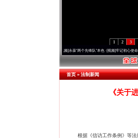
1
2
3
0周年 深刻改变雪域高原..
·[视频]
永葆“两个先锋队”本色
·[视频]
牢记初心使命 奋进复
首页
»
法制新闻
《关于
根据《信访工作条例》等法规