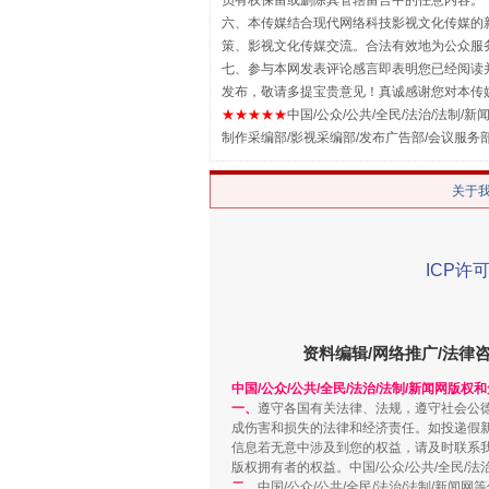
员有权保留或删除其管辖留言中的任意内容。
六、本传媒结合现代网络科技影视文化传媒的新
策、影视文化传媒交流。合法有效地为公众服
七、参与本网发表评论感言即表明您已经阅读并
发布，敬请多提宝贵意见！真诚感谢您对本传
★★★★★
中国/公众/公共/全民/法治/法制/新闻
制作采编部/影视采编部/发布广告部/会议服务
关于
ICP许可
解纷+调解+退费，一次搞定
资料编辑/网络推广/法律
中国/公众/公共/全民/法治/法制/新闻网版权
一、
遵守各国有关法律、法规，遵守社会公
成伤害和损失的法律和经济责任。如投递假
信息若无意中涉及到您的权益，请及时联系
版权拥有者的权益。中国/公众/公共/全民/法
二、
中国/公众/公共/全民/法治/法制/