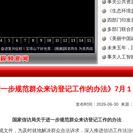
事关公共资
《生态环境
读
四部门印发
多部门联合
《美丽中国
4
5
6
7
8
9
10
11
12
13
14
15
未来五年，
兴征程丨宝塔山下好光景..
·[视频]
因党而生 为党而战——百年“纪”事⑧加强纪律..
·[视频
事关人工智
进一步规范群众来访登记工作的办法》7月
发布时间：2026-06-30 来源
国家信访局关于进一步规范群众来访登记工作的办法
文件，为及时就地解决群众合法诉求，深入推进信访工作法治