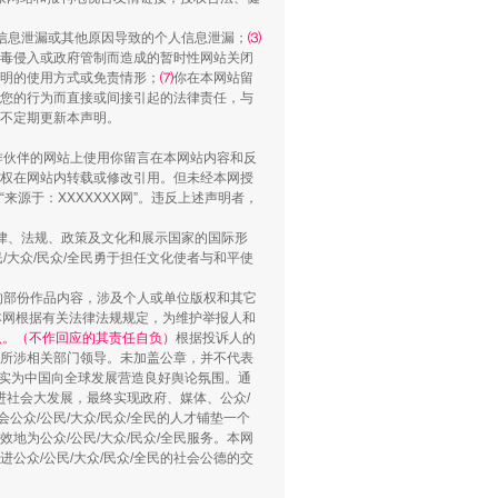
信息泄漏或其他原因导致的个人信息泄漏；
⑶
毒侵入或政府管制而造成的暂时性网站关闭
明的使用方式或免责情形；
⑺
你在本网站留
“谁都不怕”的他落马了
您的行为而直接或间接引起的法律责任，与
将不定期更新本声明。
合作伙伴的网站上使用你留言在本网站内容和反
权在网站内转载或修改引用。但未经本网授
源于：XXXXXXX网”。违反上述声明者，
法律、法规、政策及文化和展示国家的国际形
大众/民众/全民勇于担任文化使者与和平使
的部份作品内容，涉及个人或单位版权和其它
本网根据有关法律法规规定，为维护举报人和
认。（不作回应的其责任自负）
根据投诉人的
至所涉相关部门领导。未加盖公章，并不代表
用生命托举生命
督，实为中国向全球发展营造良好舆论氛围。通
促进社会大发展，最终实现政府、媒体、公众/
公众/公民/大众/民众/全民的人才铺垫一个
地为公众/公民/大众/民众/全民服务。本网
进公众/公民/大众/民众/全民的社会公德的交