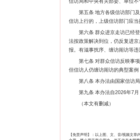
信访局和中央有关部委、单位不
网上购药对药下症？
第五条 地方各级信访部门及
信访上行的，上级信访部门应当
第六条 群众进京走访已经登
法按政策解决到位，仍反复进京
报。有滋事扰序、缠访闹访等违
第七条 对群众信访反映事项
但信访人仍缠访闹访的典型案例
第八条 本办法由国家信访局
这是一记警钟！
第九条 本办法自2026年7
（本文有删减）
【免责声明】：以上图、文、音/视频文章