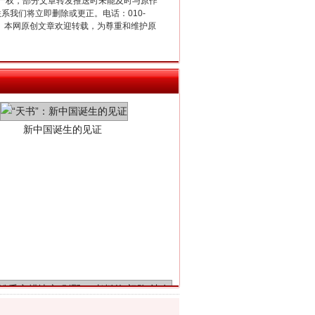
产权，部分文章转发推送时未能及时与原作
联系我们将立即删除或更正。电话：010-
2 1号。本网原创文章欢迎转载，为尊重和维护原
新中国诞生的见证
千亩耕地变“别墅”