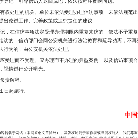
予登记，引导信访人返回属地，依法按程序反映问题。
茶叶“炒上天”
有权处理的机关、单位未依法受理办理信访事项，未依法规范出
提出改进工作、完善政策或追究责任的建议。
记，在信访事项法定受理办理期限内重复来访的，依法不予重复
走访的，信访部门会同公安机关进行法治教育和疏导劝离，不再
法行为的，由公安机关依法处理。
应受理而不受理、应办理而不办理的典型案例，以及信访事项合
，视情进行公开曝光。
负责解释。
谢谢有你温暖了四季
月１日起施行。
中国
内容转载于网络（本网原创文章除外），其版权均属于原作者或归属权利人。我们尊