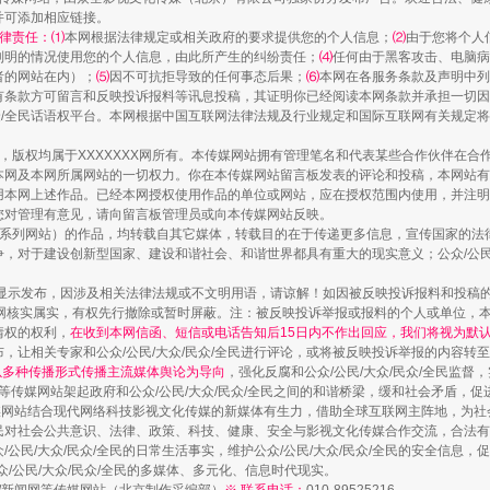
并可添加相应链接。
律责任：⑴
本网根据法律规定或相关政府的要求提供您的个人信息；
⑵
由于您将个人
列明的情况使用您的个人信息，由此所产生的纠纷责任；
⑷
任何由于黑客攻击、电脑病
者的网站在内）；
⑸
因不可抗拒导致的任何事态后果；
⑹
本网在各服务条款及声明中列
走近一线检察官
有条款方可留言和反映投诉报料等讯息投稿，其证明你已经阅读本网条款并承担一切因
民众/全民话语权平台。本网根据中国互联网法律法规及行业规定和国际互联网有关规定
作品，版权均属于XXXXXXX网所有。本传媒网站拥有管理笔名和代表某些合作伙伴在
本网及本网所属网站的一切权力。你在本传媒网站留言板发表的评论和投稿，本网站有
本网上述作品。已经本网授权使用作品的单位或网站，应在授权范围内使用，并注明“来
您对管理有意见，请向留言板管理员或向本传媒网站反映。
本传媒系列网站）的作品，均转载自其它媒体，转载目的在于传递更多信息，宣传国家的
，对于建设创新型国家、建设和谐社会、和谐世界都具有重大的现实意义；公众/公民/
显示发布，因涉及相关法律法规或不文明用语，请谅解！如因被反映投诉报料和投稿
网核实属实，有权先行撤除或暂时屏蔽。注：被反映投诉举报或报料的个人或单位，
情权的权利，
在收到本网信函、短信或电话告知后15日内不作出回应，我们将视为默
，让相关专家和公众/公民/大众/民众/全民进行评论，或将被反映投诉举报的内容转
藏房
除了知识还要"留白"
网以多种传播形式传播主流媒体舆论为导向
，强化反腐和公众/公民/大众/民众/全民监
等传媒网站架起政府和公众/公民/大众/民众/全民之间的和谐桥梁，缓和社会矛盾，
媒网站结合现代网络科技影视文化传媒的新媒体有生力，借助全球互联网主阵地，为社会
全民对社会公共意识、法律、政策、科技、健康、安全与影视文化传媒合作交流，合法有效
公民/大众/民众/全民的日常生活事实，维护公众/公民/大众/民众/全民的安全信息，促
众/公民/大众/民众/全民的多媒体、多元化、信息时代现实。