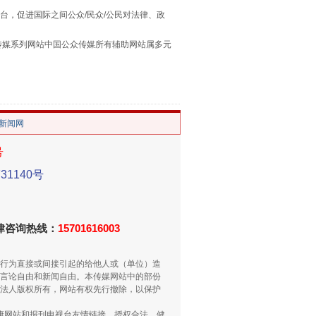
台，促进国际之间公众/民众/公民对法律、政
本传媒系列网站中国公众传媒所有辅助网站属多元
。
/新闻网
号
1140号
重拳出击！专项整治午间酒驾
法律咨询热线：
15701616003
行为直接或间接引起的给他人或（单位）造
言论自由和新闻自由。本传媒网站中的部份
法人版权所有，网站有权先行撤除，以保护
健康网站和报刊电视台友情链接，授权合法、健