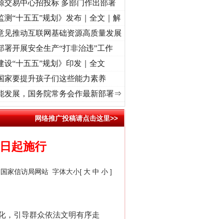
源交易中心招投标 多部门作出部署
监测“十五五”规划》发布｜全文｜解
意见推动互联网基础资源高质量发展
部署开展安全生产“打非治违”工作
建设“十五五”规划》印发｜全文
国家要提升孩子们这些能力素养
]
牢记初心使命 奋进复兴征程丨“转折之城”激荡..
·[视频]
牢记初心使命 奋进复兴征程丨红
能发展，国务院常务会作最新部署⇒
网络推广投稿请点击这里>>
１日起施行
：
国家信访局网站
字体大小[
大
中
小
]
化，引导群众依法文明有序走