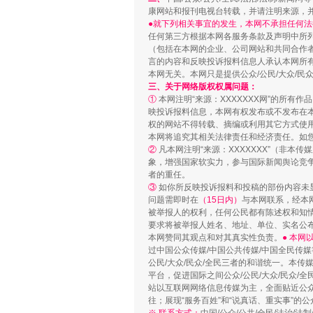
康网站和报刊电视台转载，并请注明来源，
●就下列相关事宜的发生，本网不承担任何法
任何第三方根据本网各服务条款及声明中所
（包括在本网的企业、公司网站和共同合作
站台名比不上好声名
言的内容和反映投诉报料信息人承认本网所
本网无关。本网只是提供公众/公民/大众/
三、关于网络版权权属问题：
①
本网注明“来源：XXXXXXX网”的所有
映投诉报料信息，本网有权发布或不发布在
权的网站不得转载、摘编或利用其它方式使用
本网将追究其相关法律责任和经济责任。如
②
凡本网注明“来源：XXXXXXX”（非
象，增强国家软实力，参与国际新闻舆论竞争
者的重任。
③
如你所反映投诉报料和投稿的部份内容未
问题需即时在
（15日内）
与本网联系，经本
被举报人的权利，任何公民都有陈述权和知
要求将被举报人姓名、地址、单位、实名公布
漫山遍野的桃花与雪山、麦地、白
本网赞同其观点和对其真实性负责。
● 本
过中国公众传媒/中国公共传媒/中国全民传媒
公民/大众/民众/全民三者的和谐统一。本传
平台，促进国际之间公众/公民/大众/民众/
站以互联网网络信息传媒为主，全面贴近公众/
往；展现“服务百姓”和“说真话、重实事”的公