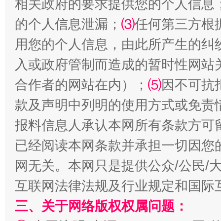
相关政府的要求提供您的个人信息
生
“刷贴”乱象丛生
的个人信息泄漏；
⑶
任何第三方根
用您的个人信息，由此所产生的纠
入或政府管制而造成的暂时性网站
合作者的网站在内）；
⑸
因不可抗
款及声明中列明的使用方式或免责
报料信息人承认本网所有条款方可
已经阅读本网条款并承担一切因您
揭批美国五大"原罪"
"炒
网无关。本网只是提供公众/公民/
互联网法律法规及行业规定和国际
三、关于网络版权权属问题：