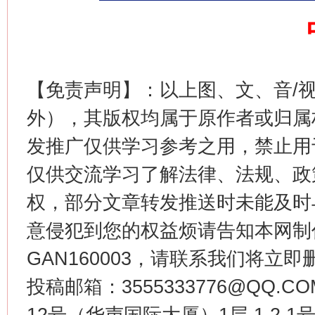
【免责声明】：以上图、文、音/
外），其版权均属于原作者或归属
这是一记警钟！
谢
发推广仅供学习参考之用，禁止用
仅供交流学习了解法律、法规、政
权，部分文章转发推送时未能及时
意侵犯到您的权益烦请告知本网制作采编
GAN160003，请联系我们将立即删
投稿邮箱：3555333776@QQ
今
12号（华声国际大厦）1层 1 2
在谋一域中谋全局