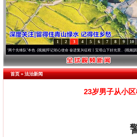
1
2
3
4
5
6
7
8
9
10
先锋队”本色
·[视频]
牢记初心使命 奋进复兴征程丨宝塔山下好光景..
·[视频]
因党而生 为
首页
»
法治新闻
23岁男子从小