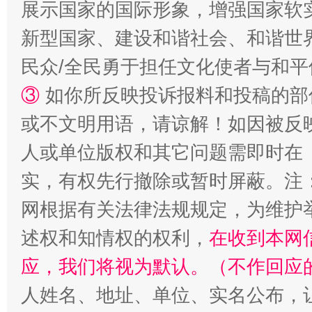
展示国家的国际形象，增强国家软
新型国家、建设和谐社会、和谐世界
民众/全民勇于担任文化使者与和
③
如你所反映投诉报料和投稿的部
或不文明用语，请谅解！如因被反
漫山遍野的桃花与雪山、麦地、白藏房
除了
人或单位版权和其它问题需即时在
实，有权先行撤除或暂时屏蔽。注
网根据有关法律法规规定，为维护
述权和知情权的权利，
在收到本网
应，我们将视为默认。（不作回应
人姓名、地址、单位、实名公布，让