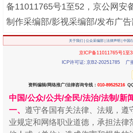
备11011765号1至52，京公网安备：
制作采编部/影视采编部/发布广告
这是一记警钟！
谢
关于我们
|
公众采编部
|
法律声明
| 中国
京ICP备11011765号1至3
ICP许可证: 京B2-20251785
广
资料编辑/网络推广/法律咨询专线：
010-89525216
QQ
中国/公众/公共/全民/法治/法制/
一、
遵守各国有关法律、法规，遵
今
业规定和网络职业道德，承担法律
在谋一域中谋全局