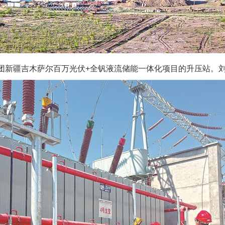
团新疆吉木萨尔百万光伏+全钒液流储能一体化项目的升压站。刘