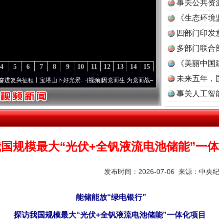
事关公共资
《生态环境
读
四部门印发
多部门联合
《美丽中国
4
5
6
7
8
9
10
11
12
13
14
15
未来五年，
宝塔山下好光景..
·[视频]
因党而生 为党而战——百年“纪”事⑧加强纪律..
·[视频]
牢记初
事关人工智
国规模最大“光伏+全钒液流电池储能”一
发布时间：2026-07-06 来源：
中央
能储能放“绿电银行”
探访我国规模最大“光伏+全钒液流电池储能”一体化项目