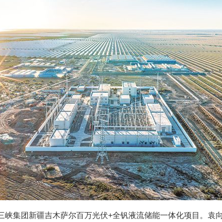
三峡集团新疆吉木萨尔百万光伏+全钒液流储能一体化项目。袁向