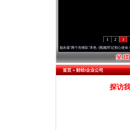
1
2
3
深刻改变雪域高原..
·[视频]
永葆“两个先锋队”本色
·[视频]
牢记初心使命 奋进复兴征程丨
首页
»
财经/企业公司
探访我