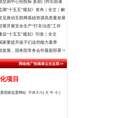
源交易中心招投标 多部门作出部署
监测“十五五”规划》发布｜全文｜解
意见推动互联网基础资源高质量发展
部署开展安全生产“打非治违”工作
建设“十五五”规划》印发｜全文
国家要提升孩子们这些能力素养
心使命 奋进复兴征程丨“转折之城”激荡..
·[视频]
牢记初心使命 奋进复兴征程丨红船起航处
能发展，国务院常务会作最新部署⇒
网络推广投稿请点击这里>>
体化项目
纪委国家监委网站
字体大小[
大
中
小
]