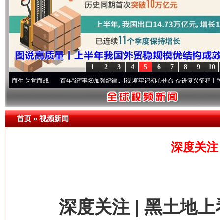
1
2
3
4
5
6
7
8
9
10
党而战——百年“纪”事⑧加强纪律..
·[视频]
牢记初心使命 奋进复兴征程丨“转折之城”激荡
首页
»
视频新闻
深度关注
深度关注 | 黑土地上