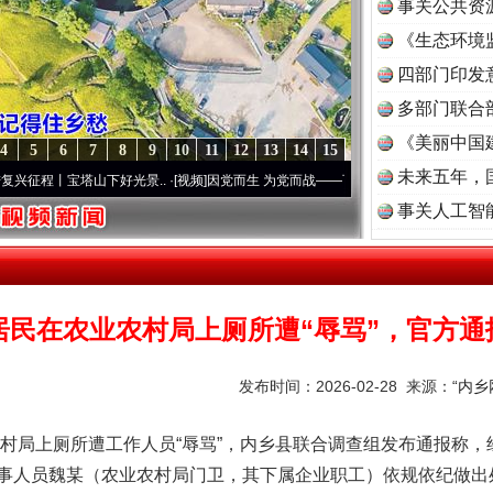
事关公共资
《生态环境
读
四部门印发
多部门联合
《美丽中国
4
5
6
7
8
9
10
11
12
13
14
15
未来五年，
宝塔山下好光景..
·[视频]
因党而生 为党而战——百年“纪”事⑧加强纪律..
·[视频]
牢记初
事关人工智
居民在农业农村局上厕所遭“辱骂”，官方通
发布时间：2026-02-28 来源：
“内
上厕所遭工作人员“辱骂”，内乡县联合调查组发布通报称，
事人员魏某（农业农村局门卫，其下属企业职工）依规依纪做出