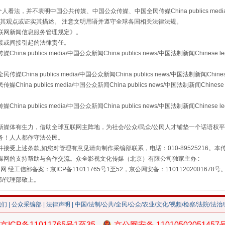
，并不表明中国公共传媒、中国公众传媒、中国全民传媒China publics media/中国公
s等传媒网站同意其观点或证实其描述。 注意文明用语并遵守全球各国相关法律法规。
联网新闻信息服务管理规定
》。
接或间接引起的法律责任。
publics media/中国公众新闻China publics news/中国法制新闻Chinese l
"炒鞋教程"里的骗局
a publics media/中国公众新闻China publics news/中国法制新闻Chinese
 publics media/中国公众新闻China publics news/中国法制新闻Chinese 
publics media/中国公众新闻China publics news/中国法制新闻Chinese l
媒体有生力，借助全球互联网主阵地，为社会/公众/民众/公民人才铺垫一个话语权平
务！人人都作守法公民。
接受上述条款,如您对管理有意见请向制作采编部联系，电话：010-89525216。
媒网的支持帮助与合作交流。众全影视文化传媒（北京）有限公司独家主办 :
网 经工信部备案：京ICP备11011765号1至52，京公网安备：11011202001678号
部/代理部敬上。
珠宝鉴定乱象
我们
|
公众采编部
|
法律声明
| 中国/法制/公共/全民/公众/农业/文化/视频/检察/法院/法治
京ICP备11011765号1至35
京公网安备 11010502051457