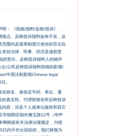
站严肃声明： 《投稿/报料/反映/投诉》、
网观点。反映投诉报料如有不实，反
法范围内及规章制度行使你的言论自
立承担法律、民事、经济及侵权责
稿的责任。反映投诉报料人的稿件
众/公民反映投诉报料投稿的影视/
s/中国法制新闻Chinese legal
责任。
的真实姓名、身份证号码、单位、通
容的真实性。代理部将你所反映投诉
品内容，涉及个人或单位版权和其它
京市朝阳区朝外雅宝路12号（华声
：本网根据有关法律法规规定，为维
5日内不作出回应的，我们将视为