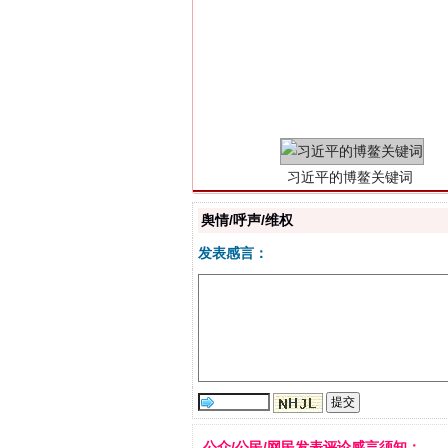
习近平的博鳌关键词
舆情/呼声/维权
发表感言：
“刷贴”乱象丛生
公众/公民/网民发表评论感言须知：