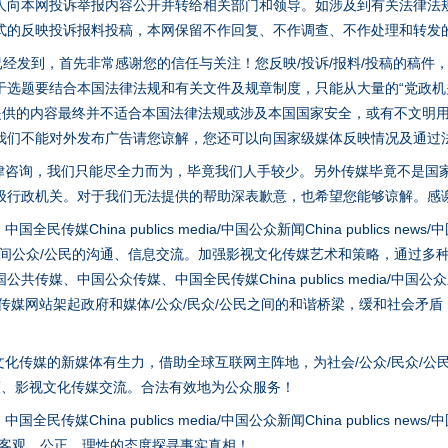
人向本网投诉举报内容公开并转给相关部门和领导。如涉及到有关法律法
式的反映投诉报料投稿，本网保留不作回复、不作调查、不作处理和转发
稿已经发到，首先非常感谢您的信任与关注！您反映/投诉/报料/投稿的稿
选题要结合本国法律法规和有关文件及规章制度，只能从大量的“党政机关部
您提供的内容最终并不适合本国法律法规或涉及本国国家安全，或有不文明
我们不能对外发布广告请您谅解，您还可以向国家级媒体反映情况及通过
律咨询，我们只能尽全力而为，毕竟我们人手较少。另外传媒毕竟不是国
茶叶“炒上天”
级行政机关。对于我们无法提供的帮助深表歉意，也希望您能够谅解。感
hina publics media/中国公众新闻China publics news/中国法制
之间公众/公民的沟通、信息交流。加强影视文化传媒艺术和策略，通过多
、中国公众传媒、中国全民传媒China publics media/中国公众新闻Chi
tem news等传媒网站架起政府和媒体/公众/民众/公民之间的和谐桥梁，缓和
化传媒的新媒体有生力，借助全球互联网主阵地，为社会/公众/民众/公
策、影视文化传媒交流。合法有效地为公众服务！
hina publics media/中国公众新闻China publics news/中国法制
谢谢有你温暖了四季
以客观、公正、理性的态度探寻事实真相！