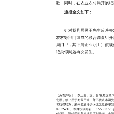
歉；同时，在农业农村局开展纪
通报全文如下：
针对我县居民王先生反映去农业
农村等部门组成的联合调查组开
局门卫，其下属企业职工）依规
绝类似问题再次发生。
【免责声明】：以上图、文、音/视频文章
之用，禁止用于商业用途，并不代表本网赞
者取得联系，若来源标注错误或无意侵犯到您的
89525216。本网投稿邮箱：355533
创权利，请转载时务必注明原创作者、来源：