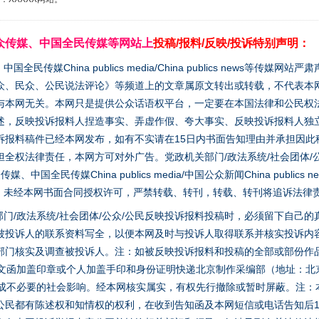
众传媒、中国全民传媒等网站上
投稿/报料/反映/投诉特别声明：
媒China publics media/China publics news等传媒网
众、民众、公民说法评论》等频道上的文章属原文转出或转载，不代表本
与本网无关。本网只是提供公众话语权平台，一定要在本国法律和公民权
述，反映投诉报料人捏造事实、弄虚作假、夸大事实、反映投诉报料人独
诉报料稿件已经本网发布，如有不实请在15日内书面告知理由并承担因此
全权法律责任，本网方可对外广告。党政机关部门/政法系统/社会团体/公
全民传媒China publics media/中国公众新闻China publics new
家版权。未经本网书面合同授权许可，严禁转载、转刊，转载、转刊将追诉法律
门/政法系统/社会团体/公众/公民反映投诉报料投稿时，必须留下自己
被投诉人的联系资料写全，以便本网及时与投诉人取得联系并核实投诉内
部门核实及调查被投诉人。注：如被反映投诉报料和投稿的全部或部份作
面文函加盖印章或个人加盖手印和身份证明快递北京制作采编部（地址：北
避免造成不必要的社会影响。经本网核实属实，有权先行撤除或暂时屏蔽。注
公民都有陈述权和知情权的权利，在收到告知函及本网短信或电话告知后1