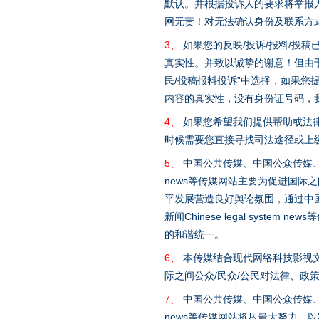
默认。并根据投诉人的要求将举报
网无责！对无法确认身份及联系方
3、
如果您的反映/投诉/报料/投
真实性。并致以诚挚的谢意！但由于
民/投稿报料投诉”中选择，如果
内容的真实性，没有身份证号码，
网上购药对药下症？
4、
如果您希望我们提供帮助或法
时候需要您直接寻找司法途径或上
5、
中国公共传媒、中国公众传媒、中国全民传媒C
news等传媒网站主要为促进国际
平发展营造良好舆论氛围，通过中国公共传媒
新闻Chinese legal sys
的和谐统一。
6、
本传媒结合现代网络科技影视文
际之间公众/民众/公民对法律、政
7、
中国公共传媒、中国公众传媒、中国全民传媒C
这是一记警钟！
news等传媒网站将尽最大努力，