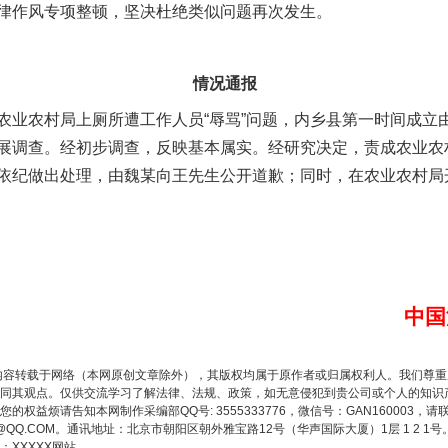
律作风专项整顿，坚决杜绝类似问题再次发生。
情况通报
农村局上厕所遭工作人员“辱骂”问题，内乡县第一时间成立
展调查。经初步调查，反映基本属实。经研究决定，责成农业农
依纪做出处理，由魏某向王先生公开道歉；同时，在农业农村局
中国
内容转载于网络（本网原创文章除外），其版权均属于原作者或归属权利人。我们尊
同其观点。仅供交流学习了解法律、法规、政策，如无意侵犯到贵公司或个人的知识
权益烦请告知本网制作采编部QQ号: 3555333776，微信号：GAN160003，请
3776@QQ.COM。通讯地址：北京市朝阳区朝外雅宝路12号（华声国际大厦）1层 1 
XXXXX网站。