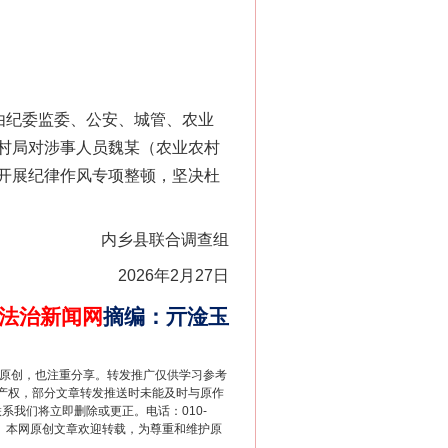
由纪委监委、公安、城管、农业
村局对涉事人员魏某（农业农村
开展纪律作风专项整顿，坚决杜
内乡县联合调查组
2026年2月27日
法治新闻网
摘编
：
亓淦玉
重原创，也注重分享。转发推广仅供学习参考
产权，部分文章转发推送时未能及时与原作
联系我们将立即删除或更正。电话：010-
2 1号。本网原创文章欢迎转载，为尊重和维护原