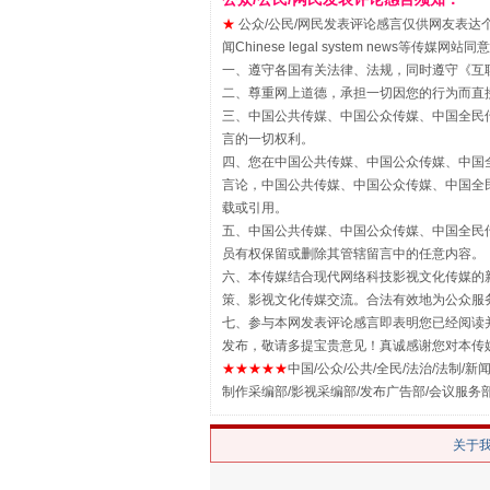
★
公众/公民/网民发表评论感言仅供网友表达个人看法
闻Chinese legal system new
一、遵守各国有关法律、法规，同时遵守《
互
二、尊重网上道德，承担一切因您的行为而直
三、中国公共传媒、中国公众传媒、中国全民传媒China 
言的一切权利。
揭批美国五大"原罪"
四、您在中国公共传媒、中国公众传媒、中国全民传媒Chin
言论，中国公共传媒、中国公众传媒、中国全民传媒China
载或引用。
五、中国公共传媒、中国公众传媒、中国全民传媒China 
员有权保留或删除其管辖留言中的任意内容。
六、本传媒结合现代网络科技影视文化传媒的新
策、影视文化传媒交流。合法有效地为公众服
七、参与本网发表评论感言即表明您已经阅读并
发布，敬请多提宝贵意见！真诚感谢您对本传
★★★★★
中国/公众/公共/全民/法治/法制/新闻
制作采编部/影视采编部/发布广告部/会议服务
关于
解纷+调解+退费，一次搞定