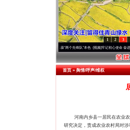
1
2
3
深刻改变雪域高原..
·[视频]
永葆“两个先锋队”本色
·[视频]
牢记初心使命 奋进复兴征程丨
首页
»
舆情/呼声/维权
河南内乡县一居民在农业农村局
研究决定，责成农业农村局对涉