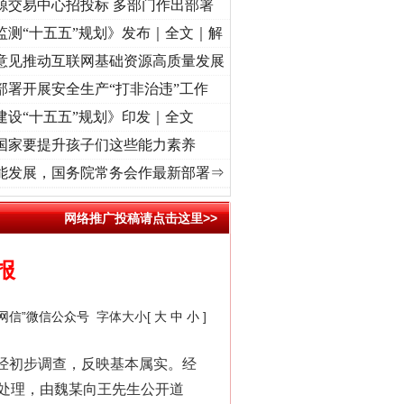
源交易中心招投标 多部门作出部署
监测“十五五”规划》发布｜全文｜解
意见推动互联网基础资源高质量发展
部署开展安全生产“打非治违”工作
建设“十五五”规划》印发｜全文
国家要提升孩子们这些能力素养
心使命 奋进复兴征程丨“转折之城”激荡..
·[视频]
牢记初心使命 奋进复兴征程丨红船起航处
能发展，国务院常务会作最新部署⇒
网络推广投稿请点击这里>>
报
乡网信”微信公众号
字体大小[
大
中
小
]
经初步调查，反映基本属实。经
处理，由魏某向王先生公开道