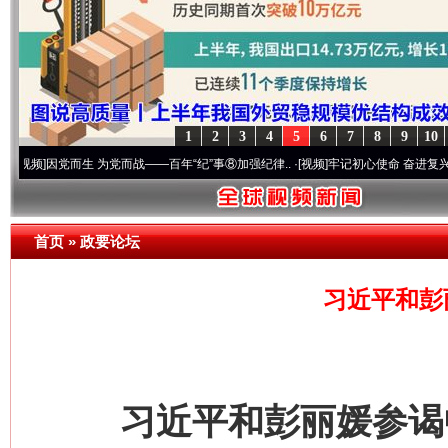
1
2
3
4
5
6
7
8
9
10
党而生 为党而战——百年“纪”事⑧加强纪律..
·[视频]
牢记初心使命 奋进复兴征程丨“转折之
首页
»
政要论坛
习近平和彭
习近平和彭丽媛参谒