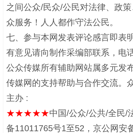
在谋一域中谋全局
之间公众/民众/公民对法律、政
众服务！人人都作守法公民。
七、参与本网发表评论感言即表明
有意见请向制作采编部联系，电话：0
公众传媒所有辅助网站属多元发
习近平的博鳌关键词
传媒网的支持帮助与合作交流。
魏明亮
主办 :
★★★★★
中国/公众/公共/全民/
备11011765号1至52，京公网安备：