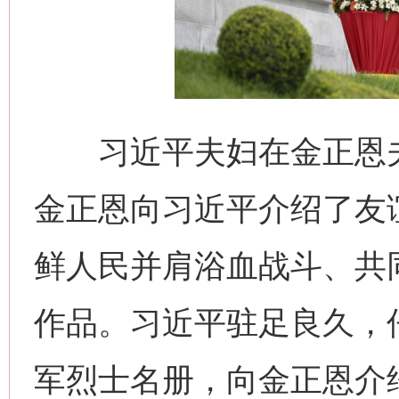
习近平夫妇在金正恩夫
这是一记警钟！
谢
金正恩向习近平介绍了友
鲜人民并肩浴血战斗、共
作品。习近平驻足良久，
军烈士名册，向金正恩介