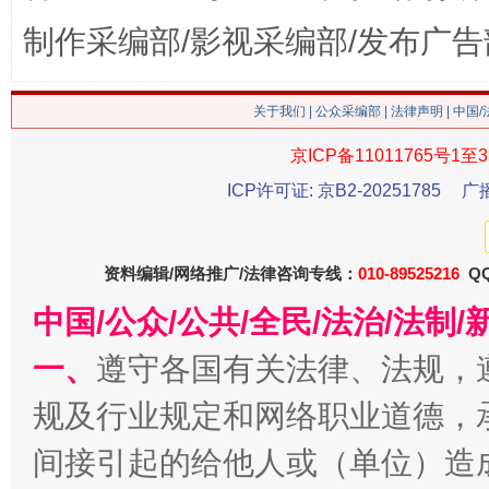
制作采编部/影视采编部/发布广告
关于我们
|
公众采编部
|
法律声明
| 中国
这是一记警钟！
谢
京ICP备11011765号1至3
ICP许可证: 京B2-20251785
广
资料编辑/网络推广/法律咨询专线：
010-89525216
QQ
中国/公众/公共/全民/法治/法
一、
遵守各国有关法律、法规，
规及行业规定和网络职业道德，
今
在谋一域中谋全局
间接引起的给他人或（单位）造