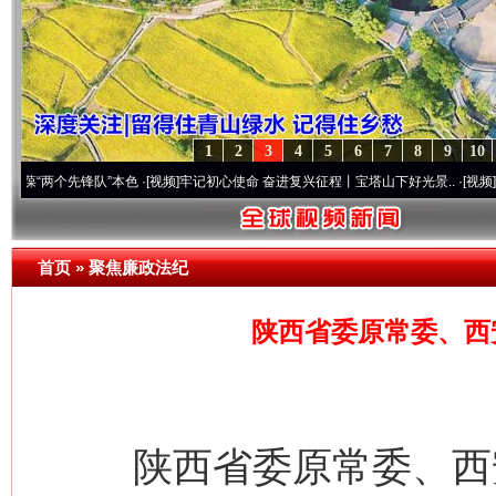
1
2
3
4
5
6
7
8
9
10
两个先锋队”本色
·[视频]
牢记初心使命 奋进复兴征程丨宝塔山下好光景..
·[视频]
因党而生
首页
»
聚焦廉政法纪
陕西省委原常委、西
陕西省委原常委、西安